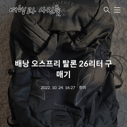
메
뉴
배낭 오스프리 탈론 26리터 구
매기
2022. 10. 24. 16:27
ㆍ
취미