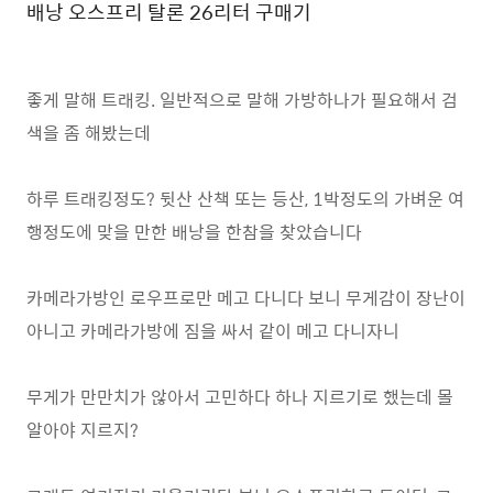
배낭 오스프리 탈론 26리터 구매기
좋게 말해 트래킹. 일반적으로 말해 가방하나가 필요해서 검
색을 좀 해봤는데
하루 트래킹정도? 뒷산 산책 또는 등산, 1박정도의 가벼운 여
행정도에 맞을 만한 배낭을 한참을 찾았습니다
카메라가방인 로우프로만 메고 다니다 보니 무게감이 장난이
아니고 카메라가방에 짐을 싸서 같이 메고 다니자니
무게가 만만치가 않아서 고민하다 하나 지르기로 했는데 몰
알아야 지르지?