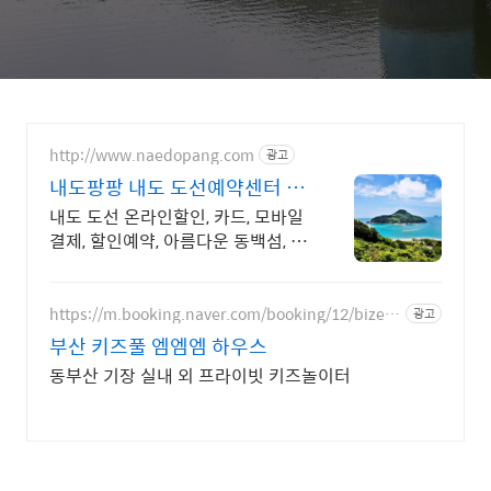
http://www.naedopang.com
광고
내도팡팡 내도 도선예약센터 편
도 10분거리+멀미걱정NO
내도 도선 온라인할인, 카드, 모바일
결제, 할인예약, 아름다운 동백섬, 데
이트코스
https://m.booking.naver.com/booking/12/bizes/
광고
789724
부산 키즈풀 엠엠엠 하우스
동부산 기장 실내 외 프라이빗 키즈놀이터