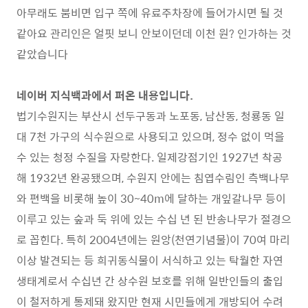
아무래도 붐비면 입구 쪽에 유료주차장에 들어가시면 될 것
같아요 관리인은 얼핏 보니 안보이던데 이천 원? 인가하는 것
같았습니다
네이버 지식백과에서 퍼온 내용입니다.
법기수원지는 부산시 선두구동과 노포동, 남산동, 청룡동 일
대 7천 가구의 식수원으로 사용되고 있으며, 정수 없이 먹을
수 있는 청정 수질을 자랑한다. 일제강점기인 1927년 착공
해 1932년 완공됐으며, 수원지 안에는 침엽수림인 측백나무
와 편백을 비롯해 높이 30~40m에 달하는 개잎갈나무 등이
이루고 있는 숲과 둑 위에 있는 수십 년 된 반송나무가 절경으
로 꼽힌다. 특히 2004년에는 원앙(천연기념물)이 70여 마리
이상 발견되는 등 희귀동식물이 서식하고 있는 탁월한 자연
생태계로서 수십년 간 상수원 보호를 위해 일반인들의 출입
이 철저하게 통제돼 왔지만 현재 시민들에게 개방되어 수려