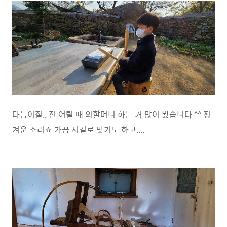
다듬이질.. 전 어릴 때 외할머니 하는 거 많이 봤습니다 ^^ 정
겨운 소리죠 가끔 저걸로 맞기도 하고....