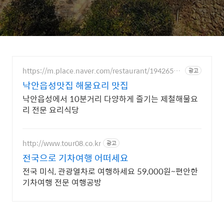
https://m.place.naver.com/restaurant/19426544
광고
90
낙안읍성맛집 해물요리 맛집
낙안읍성에서 10분거리 다양하게 즐기는 제철해물요
리 전문 요리식당
http://www.tour08.co.kr
광고
전국으로 기차여행 어떠세요
전국 미식, 관광열차로 여행하세요 59,000원~편안한
기차여행 전문 여행공방