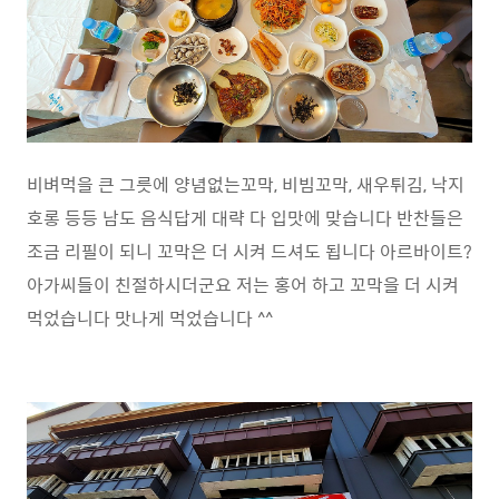
비벼먹을 큰 그릇에 양념없는꼬막, 비빔꼬막, 새우튀김, 낙지
호롱 등등 남도 음식답게 대략 다 입맛에 맞습니다 반찬들은
조금 리필이 되니 꼬막은 더 시켜 드셔도 됩니다 아르바이트?
아가씨들이 친절하시더군요 저는 홍어 하고 꼬막을 더 시켜
먹었습니다 맛나게 먹었습니다 ^^