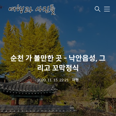
메
뉴
순천 가 볼만한 곳 - 낙안읍성, 그
리고 꼬막정식
2020. 11. 15. 22:21
ㆍ
여행